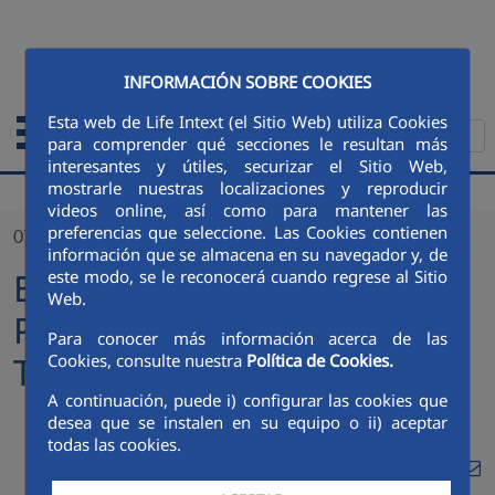
Saltar al contenido principal
ENGLISH
INFORMACIÓN SOBRE COOKIES
Esta web de Life Intext (el Sitio Web) utiliza Cookies
para comprender qué secciones le resultan más
interesantes y útiles, securizar el Sitio Web,
mostrarle nuestras localizaciones y reproducir
videos online, así como para mantener las
preferencias que seleccione. Las Cookies contienen
07/03/2024
información que se almacena en su navegador y, de
El equipo de Aqualia
este modo, se le reconocerá cuando regrese al Sitio
Web.
Portugal visitó la planta de
Para conocer más información acerca de las
Talavera de la Reina
Cookies, consulte nuestra
Política de Cookies.
A continuación, puede i) configurar las cookies que
desea que se instalen en su equipo o ii) aceptar
todas las cookies.
Compa
Compartir en Twitt
Compartir en Li
Compartir e
RSS
Com