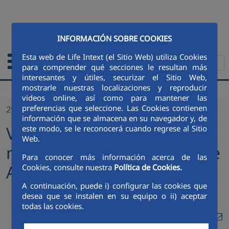
Saltar al contenido principal
ENGLISH
INFORMACIÓN SOBRE COOKIES
Esta web de Life Intext (el Sitio Web) utiliza Cookies
para comprender qué secciones le resultan más
interesantes y útiles, securizar el Sitio Web,
mostrarle nuestras localizaciones y reproducir
videos online, así como para mantener las
preferencias que seleccione. Las Cookies contienen
29/02/2024
información que se almacena en su navegador y, de
Visita de los estudiantes de
este modo, se le reconocerá cuando regrese al Sitio
Web.
máster de la Universidad de
Para conocer más información acerca de las
Alcalá de Henares
Cookies, consulte nuestra
Política de Cookies.
A continuación, puede i) configurar las cookies que
desea que se instalen en su equipo o ii) aceptar
todas las cookies.
Compa
Compartir en Twitt
Compartir en Li
Compartir e
RSS
Com