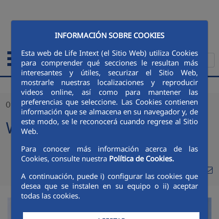
Saltar al contenido principal
ENGLISH
INFORMACIÓN SOBRE COOKIES
Esta web de Life Intext (el Sitio Web) utiliza Cookies
para comprender qué secciones le resultan más
interesantes y útiles, securizar el Sitio Web,
mostrarle nuestras localizaciones y reproducir
videos online, así como para mantener las
preferencias que seleccione. Las Cookies contienen
01/02/2024
información que se almacena en su navegador y, de
este modo, se le reconocerá cuando regrese al Sitio
Webinar Mare
Web.
Para conocer más información acerca de las
Cookies, consulte nuestra
Política de Cookies.
Compa
Compartir en Twitt
Compartir en Li
Compartir e
RSS
A continuación, puede i) configurar las cookies que
Com
desea que se instalen en su equipo o ii) aceptar
todas las cookies.