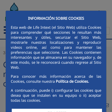
Skip to Main Content
ESPAÑOL
INFORMACIÓN SOBRE COOKIES
Esta web de Life Intext (el Sitio Web) utiliza Cookies
para comprender qué secciones le resultan más
interesantes y útiles, securizar el Sitio Web,
mostrarle nuestras localizaciones y reproducir
videos online, así como para mantener las
preferencias que seleccione. Las Cookies contienen
31/07/2021
información que se almacena en su navegador y, de
Continental demo site
este modo, se le reconocerá cuando regrese al Sitio
Web.
mechanical works
Para conocer más información acerca de las
completion
Cookies, consulte nuestra
Política de Cookies.
A continuación, puede i) configurar las cookies que
desea que se instalen en su equipo o ii) aceptar
todas las cookies.
Compa
Compartir en Twi
Compartir en
Compartir
Com