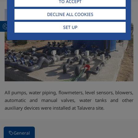
TO ACCEPT
DECLINE ALL COOKIES
SET UP
All pumps, water piping, flowmeters, level sensors, blowers,
automatic and manual valves, water tanks and other
auxiliary devices were installed at Talavera site.
General