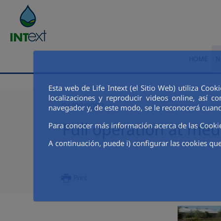
Skip to Main Content
HOME
N
Esta web de Life Intext (el Sitio Web) utiliza Coo
localizaciones y reproducir videos online, así
06/09/2022
navegador y, de este modo, se le reconocerá cuand
Full operation at me
Para conocer más información acerca de las Cooki
A continuación, puede i) configurar las cookies que
Print