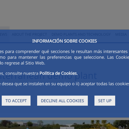
EWS
ABOUT THE PROJECT
DEMO PLANTS AND TECHNOLOGY
MEDIA
INFORMACIÓN SOBRE COOKIES
kies para comprender qué secciones le resultan más interesantes y
 como para mantener las preferencias que seleccione. Las Cook
o regrese al Sitio Web.
diterranean demo plant
es, consulte nuestra
Política de Cookies.
 desea que se instalen en su equipo o ii) aceptar todas las cookie
TO ACCEPT
DECLINE ALL COOKIES
SET UP