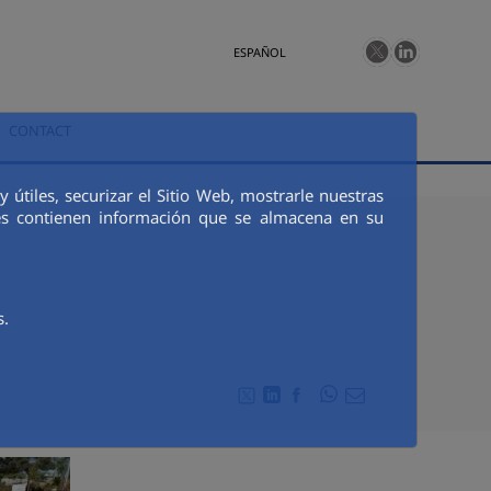
ESPAÑOL
CONTACT
 útiles, securizar el Sitio Web, mostrarle nuestras
ies contienen información que se almacena en su
s.
Compartir en Whats
Compartir en Twitter
Compartir en Linkedin
Compartir en Facebook
Compartir por emai