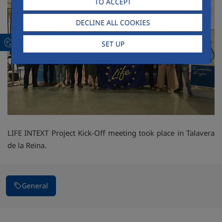
TO ACCEPT
DECLINE ALL COOKIES
SET UP
LIFE INTEXT Project Kick-Off meeting took place in Talavera
de la Reina.
General