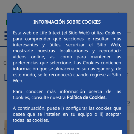
Skip to Main Content
ESPAÑOL
INFORMACIÓN SOBRE COOKIES
Esta web de Life Intext (el Sitio Web) utiliza Cookies
para comprender qué secciones le resultan más
interesantes y útiles, securizar el Sitio Web,
mostrarle nuestras localizaciones y reproducir
videos online, así como para mantener las
preferencias que seleccione. Las Cookies contienen
03/10/2019
información que se almacena en su navegador y, de
LIFE INTEXT Project Kick-Off
este modo, se le reconocerá cuando regrese al Sitio
Web.
Para conocer más información acerca de las
Cookies, consulte nuestra
Política de Cookies.
Compa
Compartir en Twi
Compartir en
Compartir
A continuación, puede i) configurar las cookies que
Com
desea que se instalen en su equipo o ii) aceptar
todas las cookies.