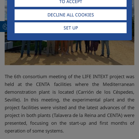
TO ACCEPT
DECLINE ALL COOKIES
SET UP
The 6th consortium meeting of the LIFE INTEXT project was
held at the CENTA facilities where the Mediterranean
demonstration plant is located (Carrión de los Céspedes,
Seville). In this meeting, the experimental plant and the
project facilities were visited and the latest advances of the
project in both plants (Talavera de la Reina and CENTA) were
presented, focusing on the start-up and first months of
operation of some systems.