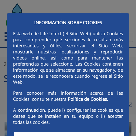
Skip to Main Content
ESPAÑOL
INFORMACIÓN SOBRE COOKIES
Esta web de Life Intext (el Sitio Web) utiliza Cookies
para comprender qué secciones le resultan más
interesantes y útiles, securizar el Sitio Web,
mostrarle nuestras localizaciones y reproducir
videos online, así como para mantener las
preferencias que seleccione. Las Cookies contienen
22/06/2022
información que se almacena en su navegador y, de
Sixth project meeting
este modo, se le reconocerá cuando regrese al Sitio
Web.
Para conocer más información acerca de las
Cookies, consulte nuestra
Política de Cookies.
Compa
Compartir en Twi
Compartir en
Compartir
A continuación, puede i) configurar las cookies que
Com
desea que se instalen en su equipo o ii) aceptar
todas las cookies.