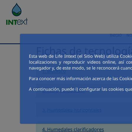
Saltar al contenido principal
INICIO
NO
Fichas de tecnologí
Esta web de Life Intext (el Sitio Web) utiliza Coo
localizaciones y reproducir videos online, así
navegador y, de este modo, se le reconocerá cuand
1. Biodisco
Para conocer más información acerca de las Cooki
A continuación, puede i) configurar las cookies que
2. Filtro percolador
3. Humedales horizontales
4. Humedales clarificadores