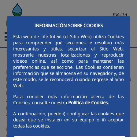
Saltar al contenido principal
ENGLISH
INFORMACIÓN SOBRE COOKIES
Esta web de Life Intext (el Sitio Web) utiliza Cookies
para comprender qué secciones le resultan más
interesantes y útiles, securizar el Sitio Web,
Sistema de riego inteligente
mostrarle nuestras localizaciones y reproducir
videos online, así como para mantener las
preferencias que seleccione. Las Cookies contienen
El concepto INTEXT incluye también un sistema de riego
información que se almacena en su navegador y, de
inteligente basado en el concepto denominado “Internet de
este modo, se le reconocerá cuando regrese al Sitio
Web.
las cosas” (IoT). Gracias a este sistema se permite controlar
la irrigación mediante la comunicación con sensores y
Para conocer más información acerca de las
actuadores (humedad, lluvia, válvulas) localizados en la
Cookies, consulte nuestra
Política de Cookies.
propia área de irrigación, que permiten operar en relación
A continuación, puede i) configurar las cookies que
a los datos obtenidos.
desea que se instalen en su equipo o ii) aceptar
todas las cookies.
De esta manera se pueden modificar la duración o la
frecuencia de los riegos ajustándolos a las condiciones