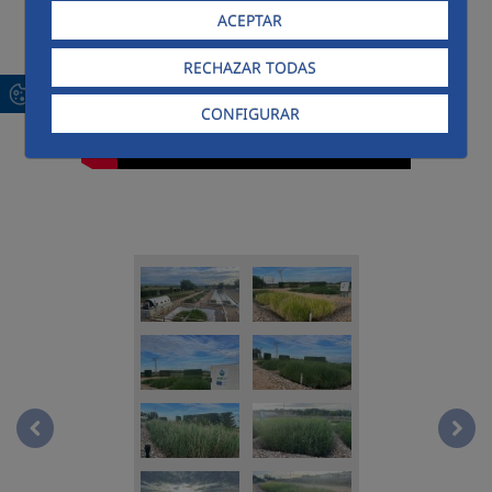
ACEPTAR
RECHAZAR TODAS
CONFIGURAR
Infografía 9NavPrev
Info